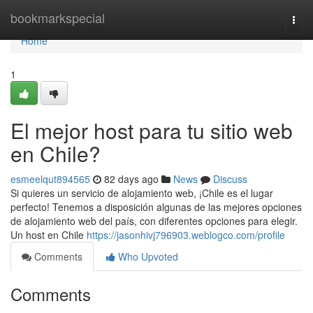
Home
bookmarkspecial
Togg
navi
Home
1
El mejor host para tu sitio web
en Chile?
esmeelqut894565
82 days ago
News
Discuss
Si quieres un servicio de alojamiento web, ¡Chile es el lugar
perfecto! Tenemos a disposición algunas de las mejores opciones
de alojamiento web del país, con diferentes opciones para elegir.
Un host en Chile
https://jasonhivj796903.weblogco.com/profile
Comments
Who Upvoted
Comments