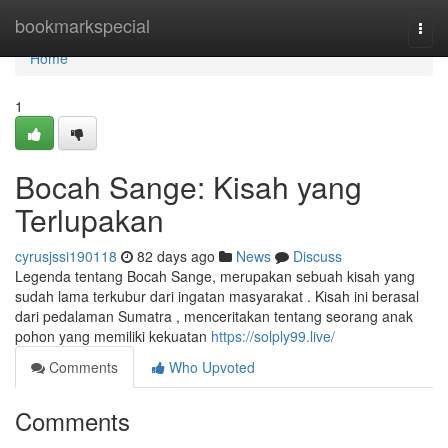
Home
bookmarkspecial
Togg
navi
Home
1
Bocah Sange: Kisah yang
Terlupakan
cyrusjssi190118
82 days ago
News
Discuss
Legenda tentang Bocah Sange, merupakan sebuah kisah yang
sudah lama terkubur dari ingatan masyarakat . Kisah ini berasal
dari pedalaman Sumatra , menceritakan tentang seorang anak
pohon yang memiliki kekuatan
https://solply99.live/
Comments
Who Upvoted
Comments