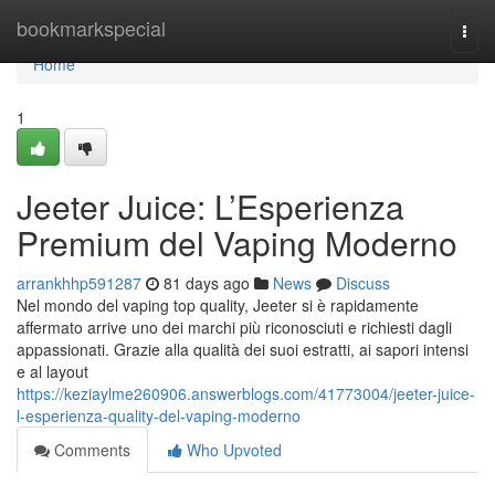
Home
bookmarkspecial
Togg
navi
Home
1
Jeeter Juice: L’Esperienza
Premium del Vaping Moderno
arrankhhp591287
81 days ago
News
Discuss
Nel mondo del vaping top quality, Jeeter si è rapidamente
affermato arrive uno dei marchi più riconosciuti e richiesti dagli
appassionati. Grazie alla qualità dei suoi estratti, ai sapori intensi
e al layout
https://keziaylme260906.answerblogs.com/41773004/jeeter-juice-
l-esperienza-quality-del-vaping-moderno
Comments
Who Upvoted