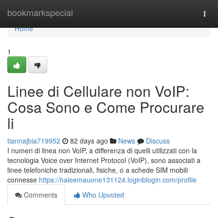
Home
bookmarkspecial
Togg
navi
Home
1
Linee di Cellulare non VoIP:
Cosa Sono e Come Procurare
li
tiannajbia719952
82 days ago
News
Discuss
I numeri di linea non VoIP, a differenza di quelli utilizzati con la
tecnologia Voice over Internet Protocol (VoIP), sono associati a
linee telefoniche tradizionali, fisiche, o a schede SIM mobili
connesse
https://haleemauone131124.loginblogin.com/profile
Comments
Who Upvoted