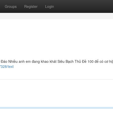
Groups
Register
Login
Đáo Nhiều anh em đang khao khát Siêu Bạch Thủ Đề 100 để có cơ hội
7328/text