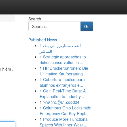
Search
Go
Published News
1
أضف سمارترز إلى بثك
المباشر
1
Strategic approaches to
riches conservation in ...
1
HP Druckerpatronen: Die
 hiếm .
Ultimative Kaufberatung
1
Cobertura médico para
alumnos extranjeros e...
1
Gain Real-Time Data: A
Explanation to Industry ...
1
ทำความรู้จัก Zood24
1
Columbus Ohio Locksmith:
Emergency Car Key Repl...
1
Produce More Functional
Spaces With Inner West ...