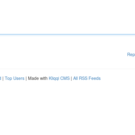
Rep
d
|
Top Users
| Made with
Kliqqi CMS
|
All RSS Feeds