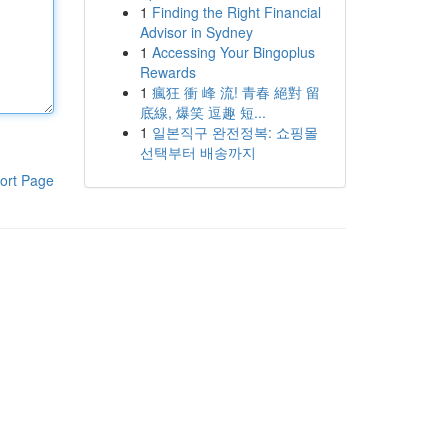
1
Finding the Right Financial
Advisor in Sydney
1
Accessing Your Bingoplus
Rewards
1
瘋狂 衝 峰 流! 青春 絕對 留
底線, 爆笑 逗趣 短...
1
일본직구 완전정복: 쇼핑몰
선택부터 배송까지
ort Page