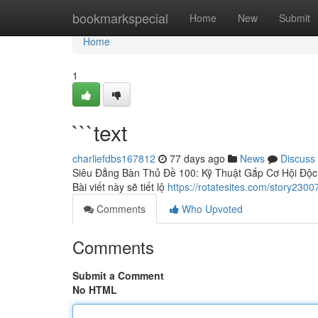
Home
bookmarkspecial
Home
New
Submit
Home
1
```text
charliefdbs167812
77 days ago
News
Discuss
Siêu Đẳng Bàn Thủ Đề 100: Kỹ Thuật Gắp Cơ Hội Độc 
Bài viết này sẽ tiết lộ
https://rotatesites.com/story2300
Comments
Who Upvoted
Comments
Submit a Comment
No HTML