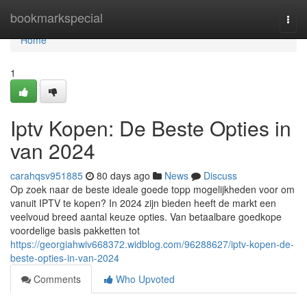
Home
bookmarkspecial
Togg
navi
Home
1
Iptv Kopen: De Beste Opties in
van 2024
carahqsv951885
80 days ago
News
Discuss
Op zoek naar de beste ideale goede topp mogelijkheden voor om
vanuit IPTV te kopen? In 2024 zijn bieden heeft de markt een
veelvoud breed aantal keuze opties. Van betaalbare goedkope
voordelige basis pakketten tot
https://georgiahwiv668372.widblog.com/96288627/iptv-kopen-de-
beste-opties-in-van-2024
Comments
Who Upvoted