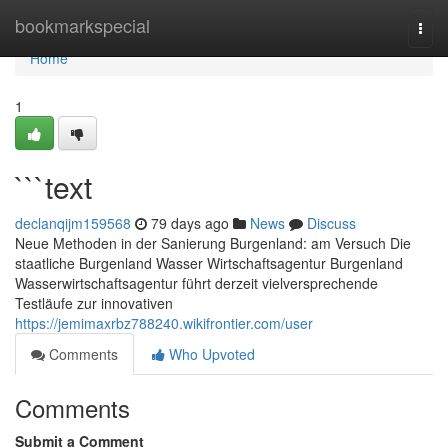
Home
bookmarkspecial
Togg
navi
Home
1
```text
declanqijm159568
79 days ago
News
Discuss
Neue Methoden in der Sanierung Burgenland: am Versuch Die
staatliche Burgenland Wasser Wirtschaftsagentur Burgenland
Wasserwirtschaftsagentur führt derzeit vielversprechende
Testläufe zur innovativen
https://jemimaxrbz788240.wikifrontier.com/user
Comments
Who Upvoted
Comments
Submit a Comment