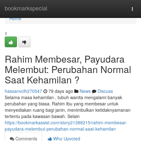
Home
bookmarkspecial
Togg
navi
Home
1
Rahim Membesar, Payudara
Melembut: Perubahan Normal
Saat Kehamilan ?
hassanvclh270547
79 days ago
News
Discuss
Selama masa kehamilan , tubuh wanita mengalami banyak
perubahan yang biasa. Rahim Ibu yang membesar untuk
menyediakan ruang bagi janin, menimbulkan ketidaknyamanan
tertentu pada kawasan bawah. Selain
https://bookmarkassist.com/story21388215/rahim-membesar-
payudara-melembut-perubahan-normal-saat-kehamilan
Comments
Who Upvoted