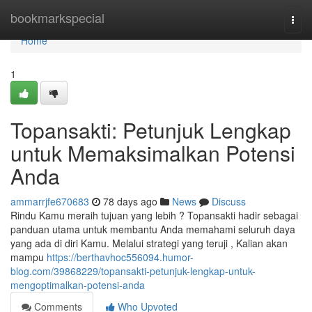
Home
bookmarkspecial
Togg
navi
Home
1
Topansakti: Petunjuk Lengkap
untuk Memaksimalkan Potensi
Anda
ammarrjfe670683
78 days ago
News
Discuss
Rindu Kamu meraih tujuan yang lebih ? Topansakti hadir sebagai
panduan utama untuk membantu Anda memahami seluruh daya
yang ada di diri Kamu. Melalui strategi yang teruji , Kalian akan
mampu
https://berthavhoc556094.humor-
blog.com/39868229/topansakti-petunjuk-lengkap-untuk-
mengoptimalkan-potensi-anda
Comments
Who Upvoted