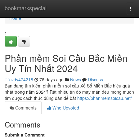
Home
bookmarkspecial
Togg
navi
Home
1
Phần mềm Soi Cầu Bắc Miền
Uy Tín Nhất 2024
lillicvdy474218
76 days ago
News
Discuss
Bạn đang tìm kiếm phần mềm soi cầu Xổ Số Miền Bắc hiệu quả
nhất trong năm 2024? Rất nhiều tín đồ may mắn đều mong muốn
tìm được cách thức đúng đắn để bắt
https://phanmemsoicau.net/
Comments
Who Upvoted
Comments
Submit a Comment