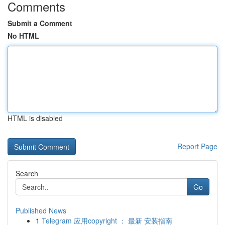
Comments
Submit a Comment
No HTML
HTML is disabled
Report Page
Search
Go
Published News
1
Telegram 应用copyright ： 最新 安装指南