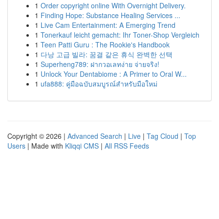
1
Order copyright online With Overnight Delivery.
1
Finding Hope: Substance Healing Services ...
1
Live Cam Entertainment: A Emerging Trend
1
Tonerkauf leicht gemacht: Ihr Toner-Shop Vergleich
1
Teen Patti Guru : The Rookie's Handbook
1
다낭 고급 빌라: 꿈결 같은 휴식 완벽한 선택
1
Superheng789: ฝากวอเลทง่าย จ่ายจริง!
1
Unlock Your Dentabiome : A Primer to Oral W...
1
ufa888: คู่มือฉบับสมบูรณ์สำหรับมือใหม่
Copyright © 2026 |
Advanced Search
|
Live
|
Tag Cloud
|
Top
Users
| Made with
Kliqqi CMS
|
All RSS Feeds