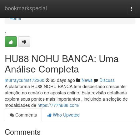
Home
bookmarkspecial
Togg
navi
Home
1
HU88 NOHU BANCA: Uma
Análise Completa
murraycums172260
65 days ago
News
Discuss
A plataforma HU88 NOHU BANCA tem despertado crescente
atenção no cenário de apostas online. Esta revisão detalhada
explora seus pontos mais importantes , incluindo a seleção de
modalidades de
https://777hu88.com/
Comments
Who Upvoted
Comments