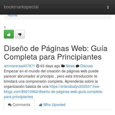
Home
bookmarkspecial
Togg
navi
Home
1
Diseño de Páginas Web: Guía
Completa para Principiantes
ammareraa407971
63 days ago
News
Discuss
Empezar en el mundo del creación de páginas web puede
parecer abrumador al principio , pero esta introducción te
brindará una comprensión completa. Aprenderás sobre la
organización básica de una
https://orlandoalyv202537.free-
blogz.com/89210962/diseño-de-páginas-web-guía-completa-
para-principiantes
Comments
Who Upvoted