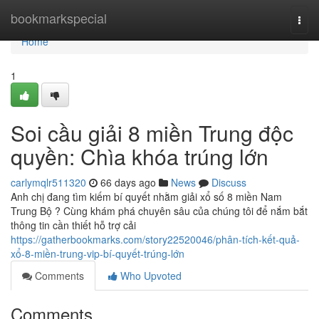
Home
bookmarkspecial
Togg
navi
Home
1
Soi cầu giải 8 miền Trung độc
quyền: Chìa khóa trúng lớn
carlymqlr511320
66 days ago
News
Discuss
Anh chị đang tìm kiếm bí quyết nhằm giải xổ số 8 miền Nam
Trung Bộ ? Cùng khám phá chuyên sâu của chúng tôi để nắm bắt
thông tin cần thiết hỗ trợ cải
https://gatherbookmarks.com/story22520046/phân-tích-kết-quả-
xổ-8-miền-trung-vip-bí-quyết-trúng-lớn
Comments
Who Upvoted
Comments