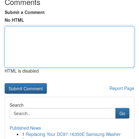
Comments
Submit a Comment
No HTML
HTML is disabled
Report Page
Search
Go
Published News
1
Replacing Your DC97-16350E Samsung Washer