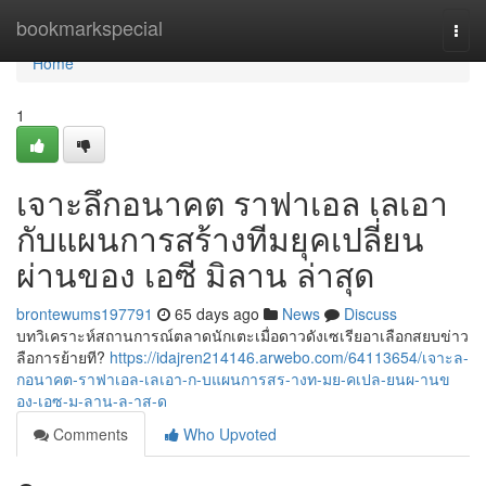
Home
bookmarkspecial
Togg
navi
Home
1
เจาะลึกอนาคต ราฟาเอล เลเอา
กับแผนการสร้างทีมยุคเปลี่ยน
ผ่านของ เอซี มิลาน ล่าสุด
brontewums197791
65 days ago
News
Discuss
บทวิเคราะห์สถานการณ์ตลาดนักเตะเมื่อดาวดังเซเรียอาเลือกสยบข่าว
ลือการย้ายที?
https://idajren214146.arwebo.com/64113654/เจาะล-
กอนาคต-ราฟาเอล-เลเอา-ก-บแผนการสร-างท-มย-คเปล-ยนผ-านข
อง-เอซ-ม-ลาน-ล-าส-ด
Comments
Who Upvoted