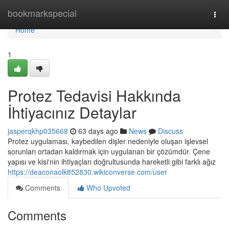
Home
bookmarkspecial
Togg
navi
Home
1
Protez Tedavisi Hakkında
İhtiyacınız Detaylar
jasperqkhp035668
63 days ago
News
Discuss
Protez uygulaması, kaybedilen dişler nedeniyle oluşan işlevsel
sorunları ortadan kaldırmak için uygulanan bir çözümdür. Çene
yapısı ve kisi'nin ihtiyaçları doğrultusunda hareketli gibi farklı ağız
https://deaconaolk852830.wikiconverse.com/user
Comments
Who Upvoted
Comments