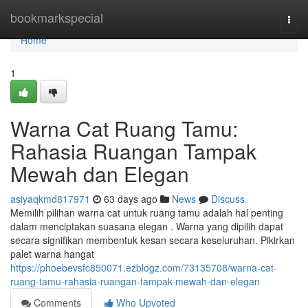
Home
bookmarkspecial
Togg
navi
Home
1
Warna Cat Ruang Tamu:
Rahasia Ruangan Tampak
Mewah dan Elegan
asiyaqkmd817971
63 days ago
News
Discuss
Memilih pilihan warna cat untuk ruang tamu adalah hal penting
dalam menciptakan suasana elegan . Warna yang dipilih dapat
secara signifikan membentuk kesan secara keseluruhan. Pikirkan
palet warna hangat
https://phoebevsfc850071.ezblogz.com/73135708/warna-cat-
ruang-tamu-rahasia-ruangan-tampak-mewah-dan-elegan
Comments
Who Upvoted