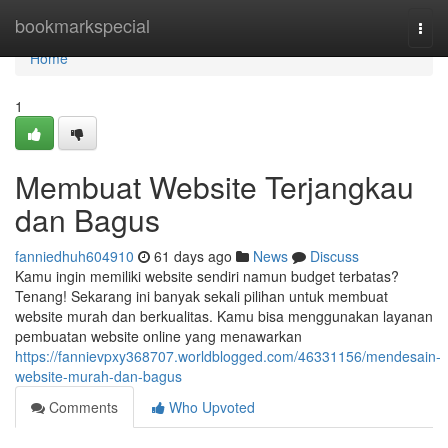
Home
bookmarkspecial
Togg
navi
Home
1
Membuat Website Terjangkau
dan Bagus
fanniedhuh604910
61 days ago
News
Discuss
Kamu ingin memiliki website sendiri namun budget terbatas?
Tenang! Sekarang ini banyak sekali pilihan untuk membuat
website murah dan berkualitas. Kamu bisa menggunakan layanan
pembuatan website online yang menawarkan
https://fannievpxy368707.worldblogged.com/46331156/mendesain-
website-murah-dan-bagus
Comments
Who Upvoted