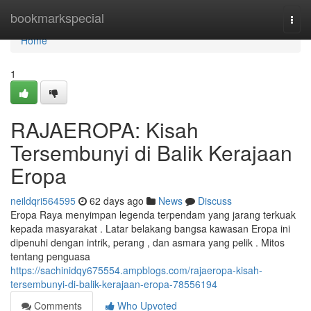
Home
bookmarkspecial
Togg
navi
Home
1
RAJAEROPA: Kisah
Tersembunyi di Balik Kerajaan
Eropa
neildqri564595
62 days ago
News
Discuss
Eropa Raya menyimpan legenda terpendam yang jarang terkuak
kepada masyarakat . Latar belakang bangsa kawasan Eropa ini
dipenuhi dengan intrik, perang , dan asmara yang pelik . Mitos
tentang penguasa
https://sachinidqy675554.ampblogs.com/rajaeropa-kisah-
tersembunyi-di-balik-kerajaan-eropa-78556194
Comments
Who Upvoted