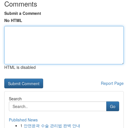
Comments
Submit a Comment
No HTML
HTML is disabled
Report Page
Search
Go
Published News
1
안면윤곽 수술 관리법 완벽 안내