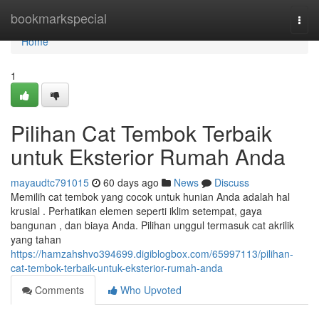
Home
bookmarkspecial
Togg
navi
Home
1
Pilihan Cat Tembok Terbaik
untuk Eksterior Rumah Anda
mayaudtc791015
60 days ago
News
Discuss
Memilih cat tembok yang cocok untuk hunian Anda adalah hal
krusial . Perhatikan elemen seperti iklim setempat, gaya
bangunan , dan biaya Anda. Pilihan unggul termasuk cat akrilik
yang tahan
https://hamzahshvo394699.digiblogbox.com/65997113/pilihan-
cat-tembok-terbaik-untuk-eksterior-rumah-anda
Comments
Who Upvoted