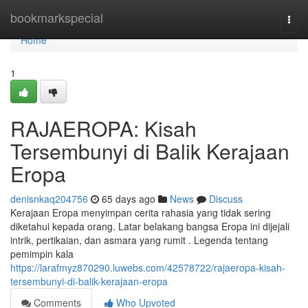
Home
bookmarkspecial
Togg
navi
Home
1
RAJAEROPA: Kisah
Tersembunyi di Balik Kerajaan
Eropa
denisnkaq204756
65 days ago
News
Discuss
Kerajaan Eropa menyimpan cerita rahasia yang tidak sering
diketahui kepada orang. Latar belakang bangsa Eropa ini dijejali
intrik, pertikaian, dan asmara yang rumit . Legenda tentang
pemimpin kala
https://larafmyz870290.luwebs.com/42578722/rajaeropa-kisah-
tersembunyi-di-balik-kerajaan-eropa
Comments
Who Upvoted