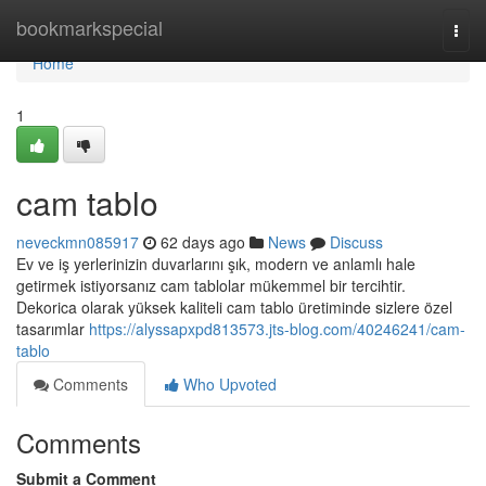
Home
bookmarkspecial
Togg
navi
Home
1
cam tablo
neveckmn085917
62 days ago
News
Discuss
Ev ve iş yerlerinizin duvarlarını şık, modern ve anlamlı hale
getirmek istiyorsanız cam tablolar mükemmel bir tercihtir.
Dekorica olarak yüksek kaliteli cam tablo üretiminde sizlere özel
tasarımlar
https://alyssapxpd813573.jts-blog.com/40246241/cam-
tablo
Comments
Who Upvoted
Comments
Submit a Comment