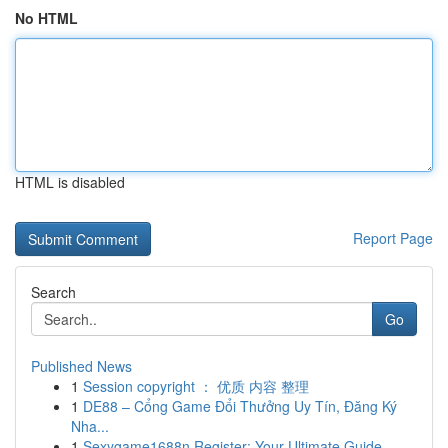
No HTML
HTML is disabled
Report Page
Search
Go
Published News
1
Session copyright ： 优质 内容 整理
1
DE88 – Cổng Game Đổi Thưởng Uy Tín, Đăng Ký
Nha...
1
Sexygame1688n Register: Your Ultimate Guide