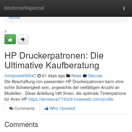
Home
bookmarkspecial
Togg
navi
Home
1
HP Druckerpatronen: Die
Ultimative Kaufberatung
minajoaw956647
61 days ago
News
Discuss
Die Beschaffung von passenden HP Druckerpatronen kann eine
echte Schwierigkeit sein, angesichts der vielfältigen Anzahl an
Modellen . Diese Anleitung hilft Ihnen, die optimale Tintenpatrone
für Ihren HP
https://denisaxyt774329.howeweb.com/profile
Comments
Who Upvoted
Comments