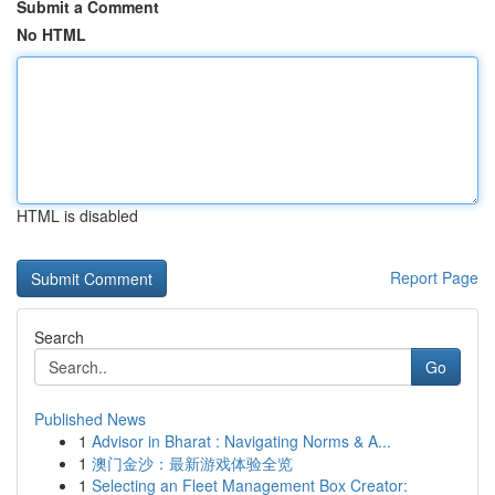
Submit a Comment
No HTML
HTML is disabled
Report Page
Search
Go
Published News
1
Advisor in Bharat : Navigating Norms & A...
1
澳门金沙：最新游戏体验全览
1
Selecting an Fleet Management Box Creator: