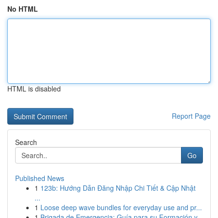
No HTML
HTML is disabled
Report Page
Search
Go
Published News
1
123b: Hướng Dẫn Đăng Nhập Chi Tiết & Cập Nhật
...
1
Loose deep wave bundles for everyday use and pr...
1
Brigada de Emergencia: Guía para su Formación y...