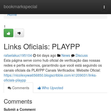
Home
bookmarkspecial
Togg
navi
Home
1
Links Oficiais: PLAYPP
rafaelakuc195104
64 days ago
News
Discuss
Esta página serve como hub oficial de verificação das nossas
redes e perfis externos, garantindo que você está seguindo os
canais oficiais da PLAYPP Canais Verificados: Website Oficial:
https://nicolexywa656850.blogscribble.com/41209031/links-
oficiais-playpp
Comments
Who Upvoted
Comments
Submit a Comment