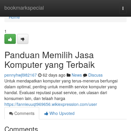
Home
bookmarkspecial
Togg
navi
Home
1
Panduan Memilih Jasa
Komputer yang Terbaik
pennyhwjl982167
62 days ago
News
Discuss
Untuk mendapatkan komputer yang terus-menerus berfungsi
dalam optimal, penting untuk memilih service komputer yang
handal. Evaluasi reputasi pusat service, cek ulasan dari
konsumen lain, dan telaah harga
https://fannieuuqt969656.wikiexpression.com/user
Comments
Who Upvoted
Comments