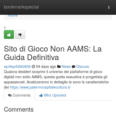
Home
bookmarkspecial
Togg
navi
Home
1
Sito di Gioco Non AAMS: La
Guida Definitiva
aprileprb860856
59 days ago
News
Discuss
Qualora desideri scoprire il universo dei piattaforme di gioco
digitali non sotto AAMS, questa guida esaustiva è progettata gli
appassionati. Analizzeremo in dettaglio le sono le caratteristiche
dei
https://www.palermocapitalecultura.it/
Comments
Who Upvoted
Comments