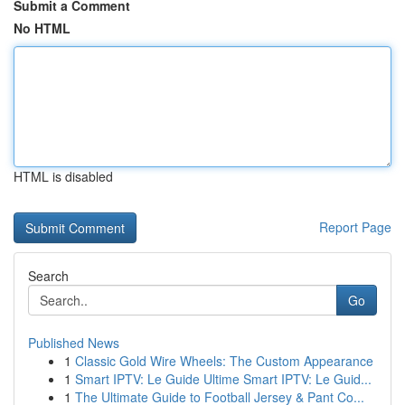
Submit a Comment
No HTML
HTML is disabled
Report Page
Search
Go
Published News
1
Classic Gold Wire Wheels: The Custom Appearance
1
Smart IPTV: Le Guide Ultime Smart IPTV: Le Guid...
1
The Ultimate Guide to Football Jersey & Pant Co...