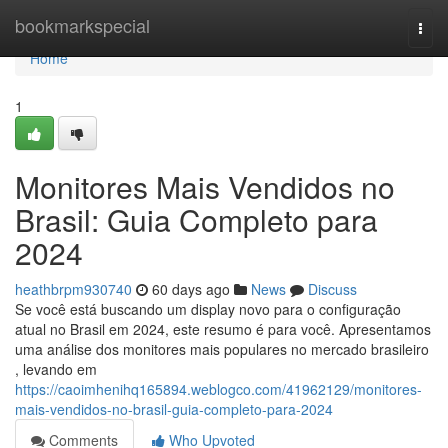
Home
bookmarkspecial
Togg
navi
Home
1
Monitores Mais Vendidos no
Brasil: Guia Completo para
2024
heathbrpm930740
60 days ago
News
Discuss
Se você está buscando um display novo para o configuração
atual no Brasil em 2024, este resumo é para você. Apresentamos
uma análise dos monitores mais populares no mercado brasileiro
, levando em
https://caoimhenihq165894.weblogco.com/41962129/monitores-
mais-vendidos-no-brasil-guia-completo-para-2024
Comments
Who Upvoted