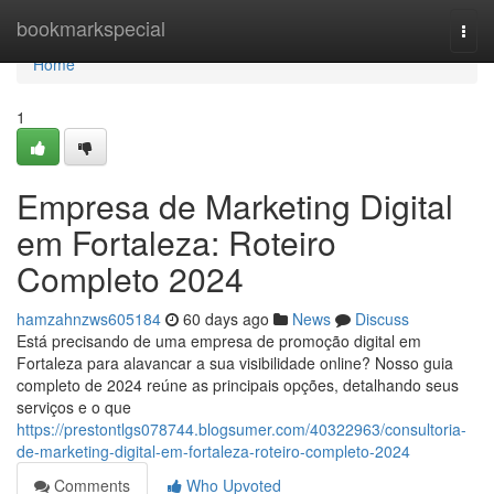
Home
bookmarkspecial
Togg
navi
Home
1
Empresa de Marketing Digital
em Fortaleza: Roteiro
Completo 2024
hamzahnzws605184
60 days ago
News
Discuss
Está precisando de uma empresa de promoção digital em
Fortaleza para alavancar a sua visibilidade online? Nosso guia
completo de 2024 reúne as principais opções, detalhando seus
serviços e o que
https://prestontlgs078744.blogsumer.com/40322963/consultoria-
de-marketing-digital-em-fortaleza-roteiro-completo-2024
Comments
Who Upvoted