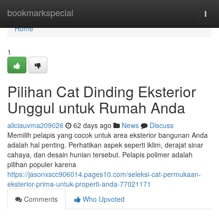
Home
bookmarkspecial
Togg
navi
Home
1
Pilihan Cat Dinding Eksterior
Unggul untuk Rumah Anda
aliciauvma209026
62 days ago
News
Discuss
Memilih pelapis yang cocok untuk area eksterior bangunan Anda
adalah hal penting. Perhatikan aspek seperti iklim, derajat sinar
cahaya, dan desain hunian tersebut. Pelapis polimer adalah
pilihan populer karena
https://jasonxscc906014.pages10.com/seleksi-cat-permukaan-
eksterior-prima-untuk-properti-anda-77021171
Comments
Who Upvoted