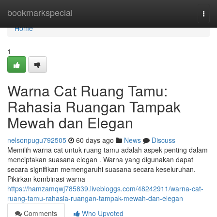
Home
bookmarkspecial
Togg
navi
Home
1
Warna Cat Ruang Tamu:
Rahasia Ruangan Tampak
Mewah dan Elegan
nelsonpugu792505
60 days ago
News
Discuss
Memilih warna cat untuk ruang tamu adalah aspek penting dalam
menciptakan suasana elegan . Warna yang digunakan dapat
secara signifikan memengaruhi suasana secara keseluruhan.
Pikirkan kombinasi warna
https://hamzamqwj785839.livebloggs.com/48242911/warna-cat-
ruang-tamu-rahasia-ruangan-tampak-mewah-dan-elegan
Comments
Who Upvoted