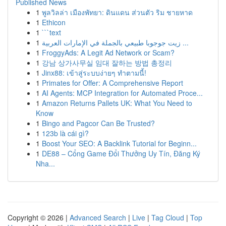
Published News
1
พูลวิลล่า เมืองพัทยา: ดินแดน ส่วนตัว ริม ชายหาด
1
Ethicon
1
```text
1
زيت جوجوبا طبيعي بالجملة في الإمارات العربية ...
1
FroggyAds: A Legit Ad Network or Scam?
1
강남 상가사무실 임대 잘하는 방법 총정리
1
Jinx88: เข้าสู่ระบบง่ายๆ ทำตามนี้!
1
Primates for Offer: A Comprehensive Report
1
AI Agents: MCP Integration for Automated Proce...
1
Amazon Returns Pallets UK: What You Need to
Know
1
Bingo and Pagcor Can Be Trusted?
1
123b là cái gì?
1
Boost Your SEO: A Backlink Tutorial for Beginn...
1
DE88 – Cổng Game Đổi Thưởng Uy Tín, Đăng Ký
Nha...
Copyright © 2026 |
Advanced Search
|
Live
|
Tag Cloud
|
Top