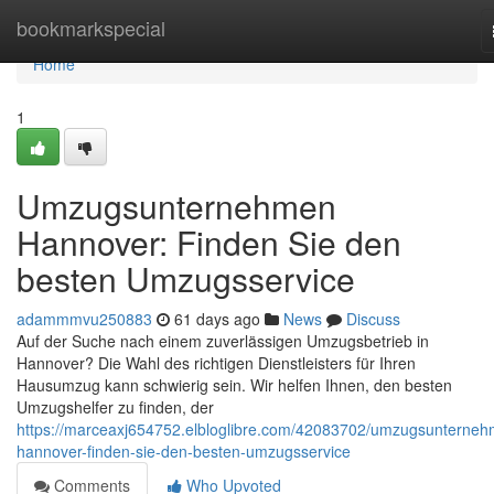
Home
bookmarkspecial
Home
1
Umzugsunternehmen
Hannover: Finden Sie den
besten Umzugsservice
adammmvu250883
61 days ago
News
Discuss
Auf der Suche nach einem zuverlässigen Umzugsbetrieb in
Hannover? Die Wahl des richtigen Dienstleisters für Ihren
Hausumzug kann schwierig sein. Wir helfen Ihnen, den besten
Umzugshelfer zu finden, der
https://marceaxj654752.elbloglibre.com/42083702/umzugsunterne
hannover-finden-sie-den-besten-umzugsservice
Comments
Who Upvoted