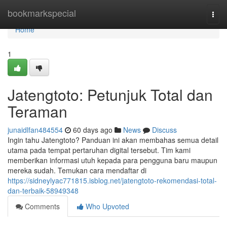
Home
bookmarkspecial
Togg
navi
Home
1
Jatengtoto: Petunjuk Total dan
Teraman
junaidlfan484554
60 days ago
News
Discuss
Ingin tahu Jatengtoto? Panduan ini akan membahas semua detail
utama pada tempat pertaruhan digital tersebut. Tim kami
memberikan informasi utuh kepada para pengguna baru maupun
mereka sudah. Temukan cara mendaftar di
https://sidneylyac771815.isblog.net/jatengtoto-rekomendasi-total-
dan-terbaik-58949348
Comments
Who Upvoted