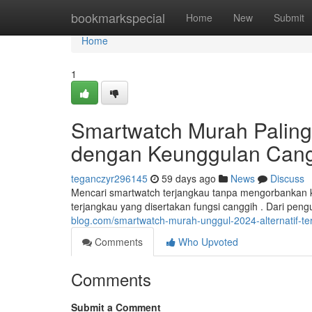
Home
bookmarkspecial
Home
New
Submit
Home
1
Smartwatch Murah Palin
dengan Keunggulan Can
teganczyr296145
59 days ago
News
Discuss
Mencari smartwatch terjangkau tanpa mengorbankan
terjangkau yang disertakan fungsi canggih . Dari pen
blog.com/smartwatch-murah-unggul-2024-alternatif-t
Comments
Who Upvoted
Comments
Submit a Comment