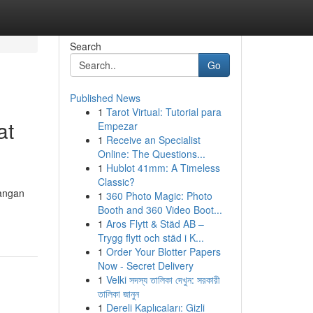
Search
Go
Published News
1
Tarot Virtual: Tutorial para
at
Empezar
1
Receive an Specialist
Online: The Questions...
1
Hublot 41mm: A Timeless
Classic?
angan
1
360 Photo Magic: Photo
Booth and 360 Video Boot...
1
Aros Flytt & Städ AB –
Trygg flytt och städ i K...
1
Order Your Blotter Papers
Now - Secret Delivery
1
Velki সদস্য তালিকা দেখুন: সরকারী
তালিকা জানুন
1
Dereli Kaplıcaları: Gizli