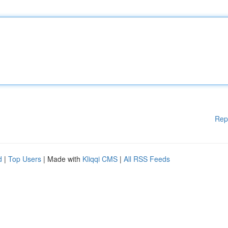
Rep
d
|
Top Users
| Made with
Kliqqi CMS
|
All RSS Feeds