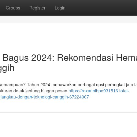
Groups
Register
Login
g Bagus 2024: Rekomendasi Hem
ggih
 kemampuan? Tahun 2024 menawarkan berbagai opsi perangkat jam t
gukuran detak jantung hingga pesan
https://roxannibpo931516.total-
erjangkau-dengan-teknologi-canggih-67224067