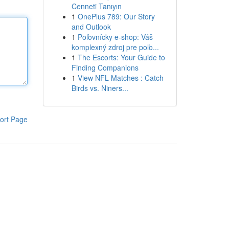
Cenneti Tanıyın
1
OnePlus 789: Our Story
and Outlook
1
Poľovnícky e-shop: Váš
komplexný zdroj pre poľo...
1
The Escorts: Your Guide to
Finding Companions
1
View NFL Matches : Catch
Birds vs. Niners...
ort Page