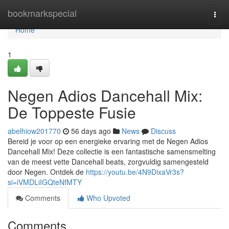
Home
bookmarkspecial
Togg
navi
Home
1
Negen Adios Dancehall Mix:
De Toppeste Fusie
abelhiow201770
56 days ago
News
Discuss
Bereid je voor op een energieke ervaring met de Negen Adios
Dancehall Mix! Deze collectie is een fantastische samensmelting
van de meest vette Dancehall beats, zorgvuldig samengesteld
door Negen. Ontdek de
https://youtu.be/4N9DixaVr3s?
si=iVMDLiIGQteNfMTY
Comments
Who Upvoted
Comments