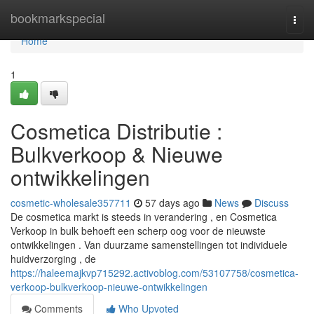
Home
bookmarkspecial
Togg
navi
Home
1
Cosmetica Distributie :
Bulkverkoop & Nieuwe
ontwikkelingen
cosmetic-wholesale357711
57 days ago
News
Discuss
De cosmetica markt is steeds in verandering , en Cosmetica
Verkoop in bulk behoeft een scherp oog voor de nieuwste
ontwikkelingen . Van duurzame samenstellingen tot individuele
huidverzorging , de
https://haleemajkvp715292.activoblog.com/53107758/cosmetica-
verkoop-bulkverkoop-nieuwe-ontwikkelingen
Comments
Who Upvoted