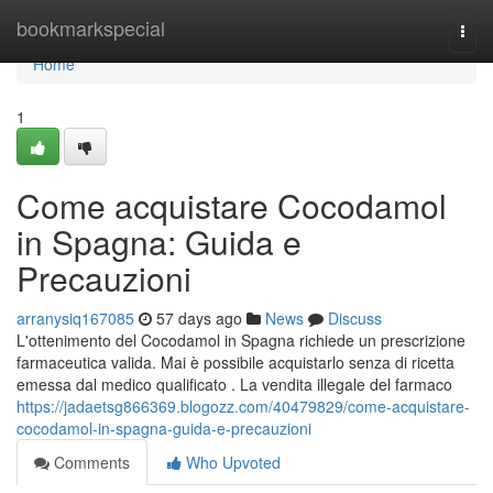
Home
bookmarkspecial
Togg
navi
Home
1
Come acquistare Cocodamol
in Spagna: Guida e
Precauzioni
arranysiq167085
57 days ago
News
Discuss
L'ottenimento del Cocodamol in Spagna richiede un prescrizione
farmaceutica valida. Mai è possibile acquistarlo senza di ricetta
emessa dal medico qualificato . La vendita illegale del farmaco
https://jadaetsg866369.blogozz.com/40479829/come-acquistare-
cocodamol-in-spagna-guida-e-precauzioni
Comments
Who Upvoted