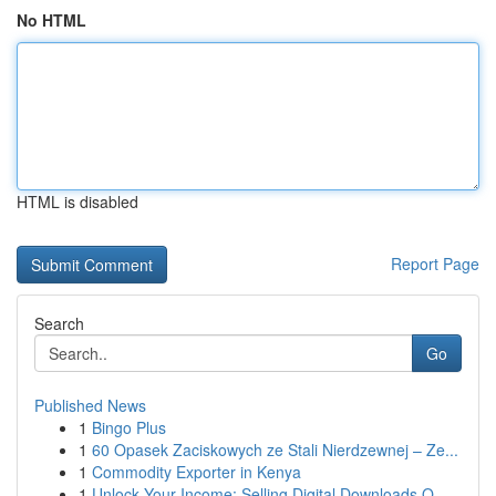
No HTML
HTML is disabled
Report Page
Search
Go
Published News
1
Bingo Plus
1
60 Opasek Zaciskowych ze Stali Nierdzewnej – Ze...
1
Commodity Exporter in Kenya
1
Unlock Your Income: Selling Digital Downloads O...