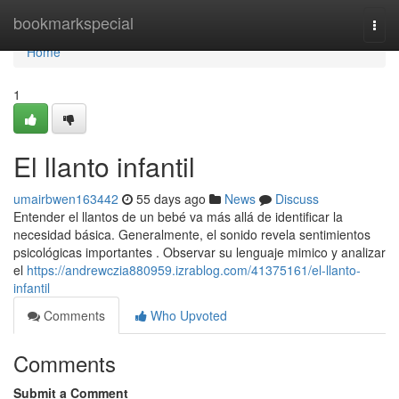
Home
bookmarkspecial
Togg
navi
Home
1
El llanto infantil
umairbwen163442
55 days ago
News
Discuss
Entender el llantos de un bebé va más allá de identificar la
necesidad básica. Generalmente, el sonido revela sentimientos
psicológicas importantes . Observar su lenguaje mimico y analizar
el
https://andrewczia880959.izrablog.com/41375161/el-llanto-
infantil
Comments
Who Upvoted
Comments
Submit a Comment