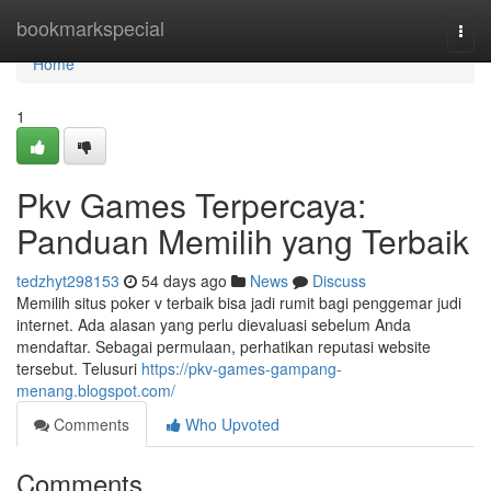
Home
bookmarkspecial
Togg
navi
Home
1
Pkv Games Terpercaya:
Panduan Memilih yang Terbaik
tedzhyt298153
54 days ago
News
Discuss
Memilih situs poker v terbaik bisa jadi rumit bagi penggemar judi
internet. Ada alasan yang perlu dievaluasi sebelum Anda
mendaftar. Sebagai permulaan, perhatikan reputasi website
tersebut. Telusuri
https://pkv-games-gampang-
menang.blogspot.com/
Comments
Who Upvoted
Comments