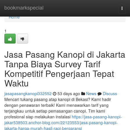
Home
bookmarkspecial
Togg
navi
Home
1
Jasa Pasang Kanopi di Jakarta
Tanpa Biaya Survey Tarif
Kompetitif Pengerjaan Tepat
Waktu
jasapasangkanopi332552
53 days ago
News
Discuss
Mencari tukang pasang atap kanopi di Bekasi? Kami hadir
dengan penawaran terbaik! Kami menawarkan tarif yang
terjangkau untuk setiap pemasangan canopi. Tim kami
profesional siap melakukan instalasi
https://jasa-pasang-kanopi-
jakar538503.anchor-blog.com/22123553/jasa-pasang-kanopi-
jakarta-harga-murah-hasil-rapi-bergaransi