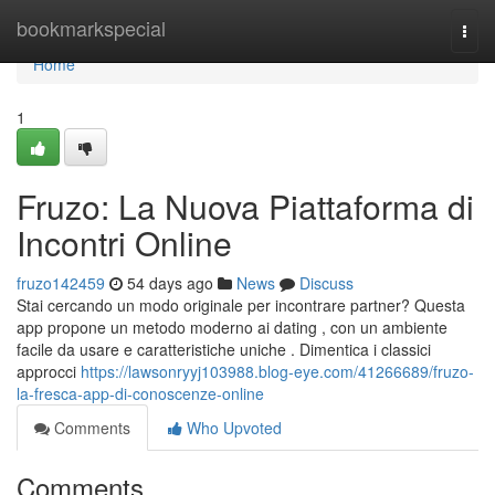
Home
bookmarkspecial
Togg
navi
Home
1
Fruzo: La Nuova Piattaforma di
Incontri Online
fruzo142459
54 days ago
News
Discuss
Stai cercando un modo originale per incontrare partner? Questa
app propone un metodo moderno ai dating , con un ambiente
facile da usare e caratteristiche uniche . Dimentica i classici
approcci
https://lawsonryyj103988.blog-eye.com/41266689/fruzo-
la-fresca-app-di-conoscenze-online
Comments
Who Upvoted
Comments