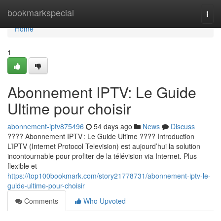
Home
bookmarkspecial
Togg
navi
Home
1
Abonnement IPTV: Le Guide
Ultime pour choisir
abonnement-iptv875496
54 days ago
News
Discuss
???? Abonnement IPTV : Le Guide Ultime ???? Introduction
L’IPTV (Internet Protocol Television) est aujourd’hui la solution
incontournable pour profiter de la télévision via Internet. Plus
flexible et
https://top100bookmark.com/story21778731/abonnement-iptv-le-
guide-ultime-pour-choisir
Comments
Who Upvoted