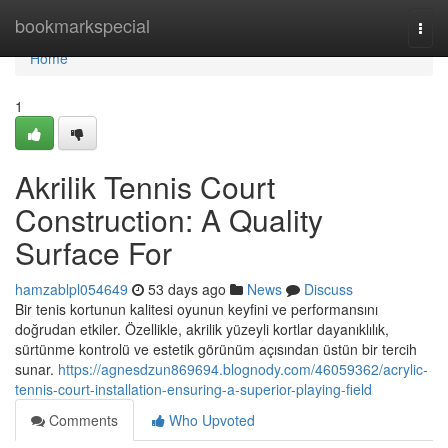
Home
bookmarkspecial
Togg
navi
Home
1
Akrilik Tennis Court
Construction: A Quality
Surface For
hamzablpl054649
53 days ago
News
Discuss
Bir tenis kortunun kalitesi oyunun keyfini ve performansını
doğrudan etkiler. Özellikle, akrilik yüzeyli kortlar dayanıklılık,
sürtünme kontrolü ve estetik görünüm açısından üstün bir tercih
sunar.
https://agnesdzun869694.blognody.com/46059362/acrylic-
tennis-court-installation-ensuring-a-superior-playing-field
Comments
Who Upvoted