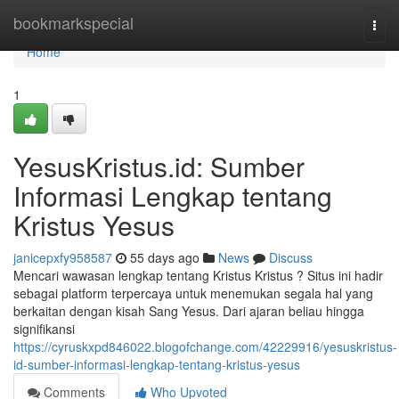
Home
bookmarkspecial
Togg
navi
Home
1
YesusKristus.id: Sumber
Informasi Lengkap tentang
Kristus Yesus
janicepxfy958587
55 days ago
News
Discuss
Mencari wawasan lengkap tentang Kristus Kristus ? Situs ini hadir
sebagai platform terpercaya untuk menemukan segala hal yang
berkaitan dengan kisah Sang Yesus. Dari ajaran beliau hingga
signifikansi
https://cyruskxpd846022.blogofchange.com/42229916/yesuskristus-
id-sumber-informasi-lengkap-tentang-kristus-yesus
Comments
Who Upvoted