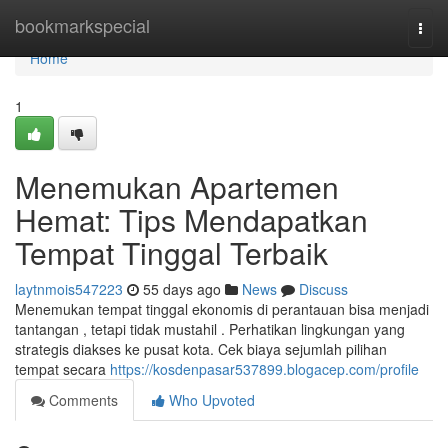
Home
bookmarkspecial
Togg
navi
Home
1
Menemukan Apartemen
Hemat: Tips Mendapatkan
Tempat Tinggal Terbaik
laytnmois547223
55 days ago
News
Discuss
Menemukan tempat tinggal ekonomis di perantauan bisa menjadi
tantangan , tetapi tidak mustahil . Perhatikan lingkungan yang
strategis diakses ke pusat kota. Cek biaya sejumlah pilihan
tempat secara
https://kosdenpasar537899.blogacep.com/profile
Comments
Who Upvoted