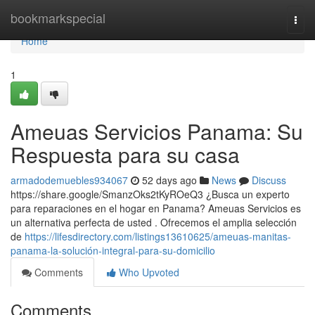
Home
bookmarkspecial
Togg
navi
Home
1
Ameuas Servicios Panama: Su
Respuesta para su casa
armadodemuebles934067
52 days ago
News
Discuss
https://share.google/SmanzOks2tKyROeQ3 ¿Busca un experto
para reparaciones en el hogar en Panama? Ameuas Servicios es
un alternativa perfecta de usted . Ofrecemos el amplia selección
de
https://lifesdirectory.com/listings13610625/ameuas-manitas-
panama-la-solución-integral-para-su-domicilio
Comments
Who Upvoted
Comments