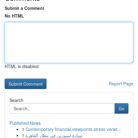
Submit a Comment
No HTML
HTML is disabled
Report Page
Search
Go
Published News
1
Contemporary financial viewpoints stress variet...
1
سيارة ليموزين في مطار القاهرة