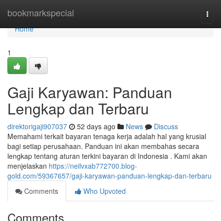
Home
bookmarkspecial
Togg
navi
Home
1
Gaji Karyawan: Panduan
Lengkap dan Terbaru
direktorigaji907037
52 days ago
News
Discuss
Memahami terkait bayaran tenaga kerja adalah hal yang krusial
bagi setiap perusahaan. Panduan ini akan membahas secara
lengkap tentang aturan terkini bayaran di Indonesia . Kami akan
menjelaskan
https://neilvxab772700.blog-
gold.com/59367657/gaji-karyawan-panduan-lengkap-dan-terbaru
Comments
Who Upvoted
Comments