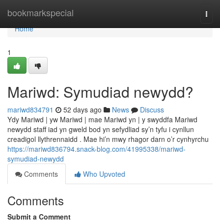
Home
bookmarkspecial
Togg
navi
Home
1
Mariwd: Symudiad newydd?
mariwd834791
52 days ago
News
Discuss
Ydy Mariwd | yw Mariwd | mae Mariwd yn | y swyddfa Mariwd
newydd staff iad yn gweld bod yn sefydliad sy’n tyfu i cynllun
creadigol llythrennaidd . Mae hi’n mwy rhagor darn o’r cynhyrchu
https://mariwd836794.snack-blog.com/41995338/mariwd-
symudiad-newydd
Comments
Who Upvoted
Comments
Submit a Comment