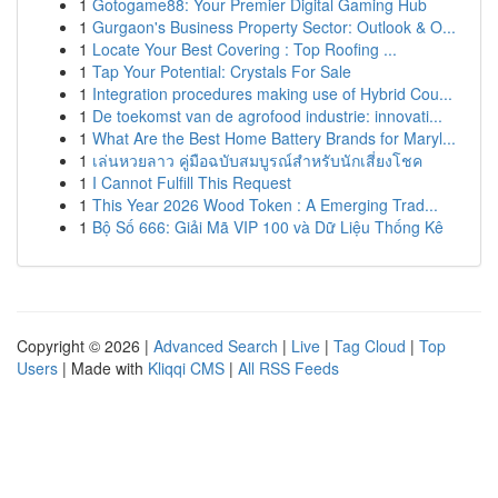
1
Gotogame88: Your Premier Digital Gaming Hub
1
Gurgaon's Business Property Sector: Outlook & O...
1
Locate Your Best Covering : Top Roofing ...
1
Tap Your Potential: Crystals For Sale
1
Integration procedures making use of Hybrid Cou...
1
De toekomst van de agrofood industrie: innovati...
1
What Are the Best Home Battery Brands for Maryl...
1
เล่นหวยลาว คู่มือฉบับสมบูรณ์สำหรับนักเสี่ยงโชค
1
I Cannot Fulfill This Request
1
This Year 2026 Wood Token : A Emerging Trad...
1
Bộ Số 666: Giải Mã VIP 100 và Dữ Liệu Thống Kê
Copyright © 2026 |
Advanced Search
|
Live
|
Tag Cloud
|
Top
Users
| Made with
Kliqqi CMS
|
All RSS Feeds