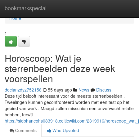
Home
bookmarkspecial
Home
1
Horoscoop: Wat je
sterrenbeelden deze week
voorspellen
declanzdyz752158
55 days ago
News
Discuss
Deze tijd belooft interessant voor de meeste sterrenbeelden .
Tweelingen kunnen geconfronteerd worden met een test op het
gebied van werk . Maagd zullen misschien een onverwacht relatie
hebben, terwijl
https://siobhanexhs083918.celticwiki.com/2319916/horoscoop_wat
Comments
Who Upvoted