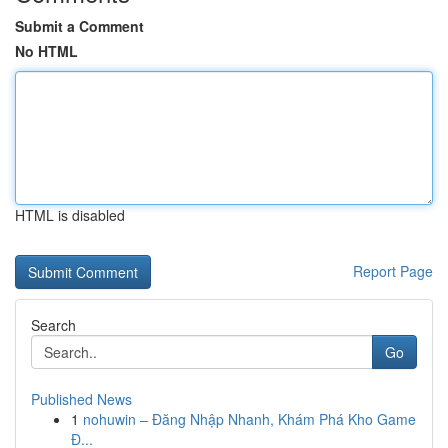
Submit a Comment
No HTML
HTML is disabled
Report Page
Search
Go
Published News
1
nohuwin – Đăng Nhập Nhanh, Khám Phá Kho Game
Đ...